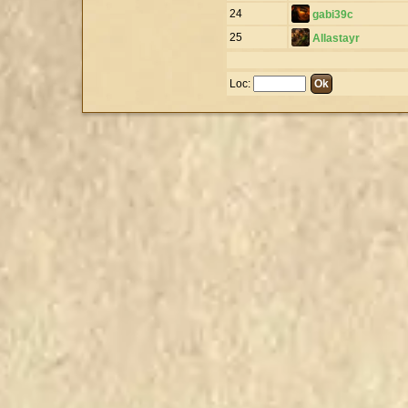
24
gabi39c
25
Allastayr
Loc: