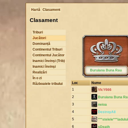
Hartă
Clasament
Clasament
Triburi
Jucători
Dominanță
Continentul Triburi
Continentul Jucător
Inamici învinşi (Trib)
Inamici învinşi
Buruiana Buna Rau
Realizări
În o zi
Loc
Nume
Războaiele tribului
1
VIcY666
2
Buruiana Buna Ra
3
neioa
4
DestroyAll
5
***stelele***iadului
6
sDeath