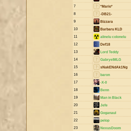
7
*Mario*
8
-DB21-
9
Bizzara
10
Barbaru KLD
11
alinelu colonelu
12
Def18
13
Lord Teddy
14
GabryelMLG
15
sNakENdAk1Ng
16
baron
17
-X-0
18
Benn
19
Man in Black
20
Jefe
21
Goganaul
22
pelop
23
NexusDoom