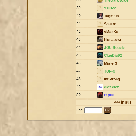
TheDarkVoice
39
xJKRx
40
Tagmata
41
Sisu ro
42
vMaxXx
43
hienabest
44
JOU Regele -
45
ClauDiu92
46
Mister3
47
TOP-G
48
ImStrong
49
diez.diez
50
replik
<<< în sus
Loc: