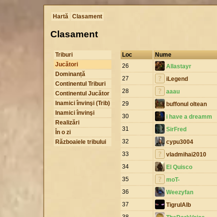
Hartă
Clasament
Clasament
Triburi
Loc
Nume
Jucători
26
Allastayr
Dominanță
27
iLegend
Continentul Triburi
28
aaau
Continentul Jucător
Inamici învinşi (Trib)
29
buffonul oltean
Inamici învinşi
30
i have a dreamm
Realizări
31
SirFred
În o zi
32
Războaiele tribului
cypu3004
33
vladmihai2010
34
El Quisco
35
moT-
36
Weezyfan
37
TigrulAlb
38