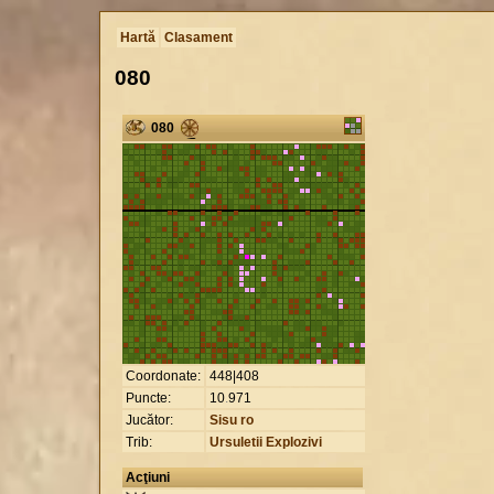
Hartă
Clasament
080
080
Coordonate:
448|408
Puncte:
10
.
971
Jucător:
Sisu ro
Trib:
Ursuletii Explozivi
Acţiuni