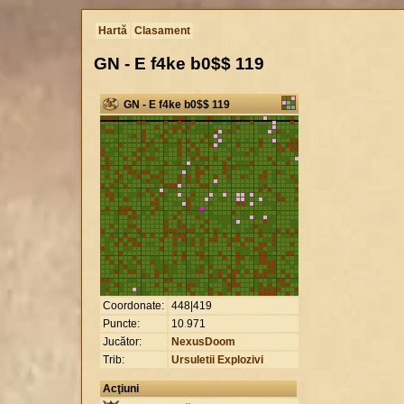
Hartă
Clasament
GN - E f4ke b0$$ 119
GN - E f4ke b0$$ 119
Coordonate:
448|419
Puncte:
10
.
971
Jucător:
NexusDoom
Trib:
Ursuletii Explozivi
Acţiuni