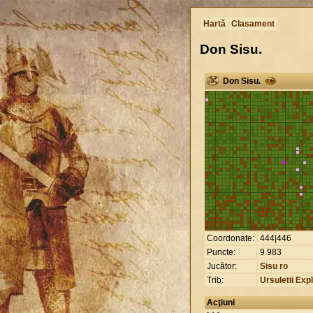
Hartă
Clasament
Don Sisu.
Don Sisu.
Coordonate:
444|446
Puncte:
9
.
983
Jucător:
Sisu ro
Trib:
Ursuletii Expl
Acţiuni