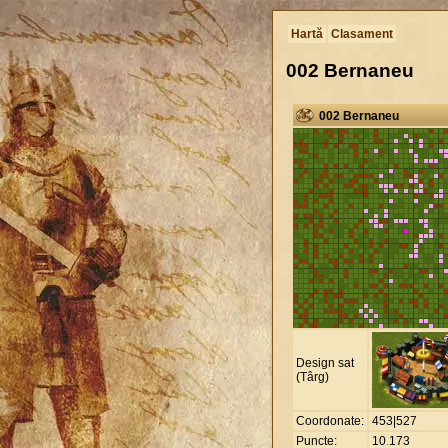
Hartă
Clasament
002 Bernaneu
002 Bernaneu
Design sat
(Târg)
Coordonate:
453|527
Puncte:
10
.
173