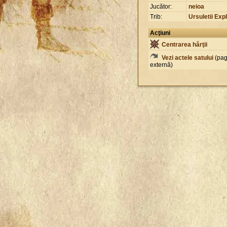
Jucător:
neioa
Trib:
Ursuletii Expl
Acţiuni
Centrarea hărţii
Vezi actele satului
(pag
externă)