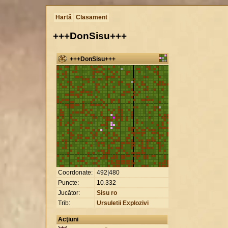
Hartă
Clasament
+++DonSisu+++
+++DonSisu+++
Coordonate:
492|480
Puncte:
10
.
332
Jucător:
Sisu ro
Trib:
Ursuletii Explozivi
Acţiuni