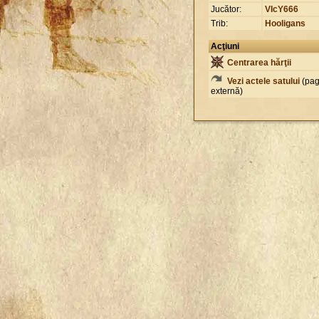
Jucător:
VIcY666
Trib:
Hooligans
Acţiuni
Centrarea hărţii
Vezi actele satului
(pag
externă)