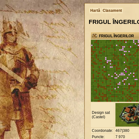
Hartă
Clasament
FRIGUL ÎNGERIL
FRIGUL ÎNGERILOR
Design sat
(Castel)
Coordonate:
467|380
Puncte:
7
.
970