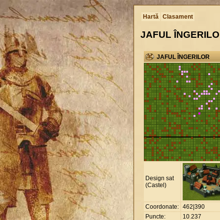
Hartă
Clasament
JAFUL ÎNGERIL
JAFUL ÎNGERILOR
Design sat
(Castel)
Coordonate:
462|390
Puncte:
10
.
237