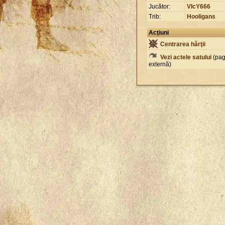
Jucător:
VIcY666
Trib:
Hooligans
Acţiuni
Centrarea hărţii
Vezi actele satului
(pag
externă)