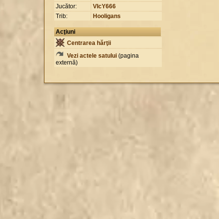
Jucător:
VIcY666
Trib:
Hooligans
Acţiuni
Centrarea hărţii
Vezi actele satului
(pagina
externă)