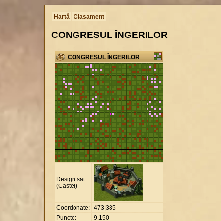
Hartă
Clasament
CONGRESUL ÎNGERILOR
CONGRESUL ÎNGERILOR
Design sat
(Castel)
Coordonate:
473|385
Puncte:
9
.
150