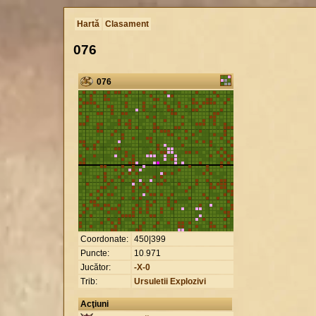
Hartă
Clasament
076
076
Coordonate:
450|399
Puncte:
10
.
971
Jucător:
-X-0
Trib:
Ursuletii Explozivi
Acţiuni