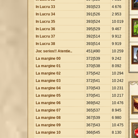
In Lucru 33
393|523
4
.
676
In Lucru 34
391|526
2
.
953
In Lucru 35
393|524
10
.
019
In Lucru 36
395|529
9
.
467
In Lucru 37
392|514
9
.
912
In Lucru 38
393|514
9
.
919
Joc serios!! Atentie..
451|490
10
.
259
La margine 00
372|539
9
.
242
La margine 01
370|538
8
.
092
La margine 02
375|542
10
.
294
La margine 03
372|541
10
.
242
La margine 04
370|543
10
.
231
La margine 05
370|541
10
.
217
La margine 06
369|542
10
.
476
La margine 07
365|537
8
.
945
La margine 08
367|539
6
.
980
La margine 09
367|543
10
.
475
La margine 10
366|545
8
.
130