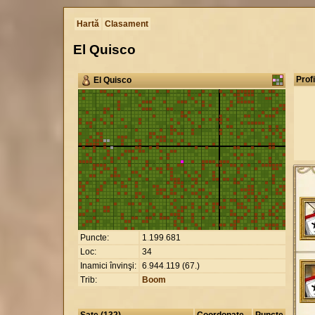
Hartă
Clasament
El Quisco
Profi
El Quisco
Puncte:
1
.
199
.
681
Loc:
34
Inamici învinşi:
6
.
944
.
119 (67.)
Trib:
Boom
Sate (132)
Coordonate
Puncte