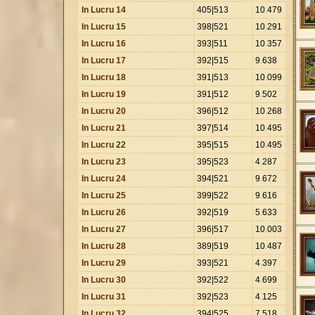
In Lucru 14
405|513
10
.
479
In Lucru 15
398|521
10
.
291
In Lucru 16
393|511
10
.
357
In Lucru 17
392|515
9
.
638
In Lucru 18
391|513
10
.
099
In Lucru 19
391|512
9
.
502
In Lucru 20
396|512
10
.
268
In Lucru 21
397|514
10
.
495
In Lucru 22
395|515
10
.
495
In Lucru 23
395|523
4
.
287
In Lucru 24
394|521
9
.
672
In Lucru 25
399|522
9
.
616
In Lucru 26
392|519
5
.
633
In Lucru 27
396|517
10
.
003
In Lucru 28
389|519
10
.
487
In Lucru 29
393|521
4
.
397
In Lucru 30
392|522
4
.
699
In Lucru 31
392|523
4
.
125
In Lucru 32
394|525
7
.
518