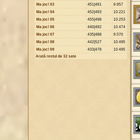
Ma joc! 03
451|491
9
.
957
Ma joc! 04
452|493
10
.
221
Ma joc! 05
455|498
10
.
253
Ma joc! 06
440|492
10
.
474
Ma joc! 07
435|488
9
.
570
Ma joc! 08
442|527
10
.
495
Ma joc! 09
433|478
10
.
495
Arată restul de 32 sate