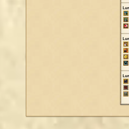
Lum
Lum
Lum