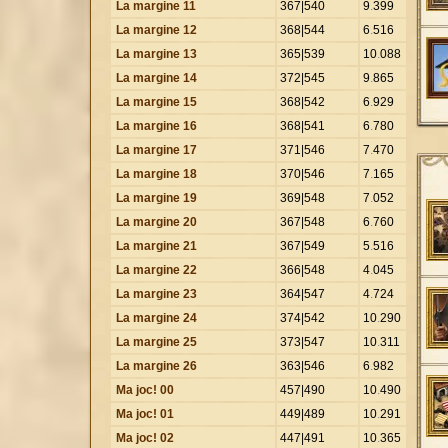
La margine 11
367|540
9
.
399
La margine 12
368|544
6
.
516
La margine 13
365|539
10
.
088
La margine 14
372|545
9
.
865
La margine 15
368|542
6
.
929
La margine 16
368|541
6
.
780
La margine 17
371|546
7
.
470
La margine 18
370|546
7
.
165
La margine 19
369|548
7
.
052
La margine 20
367|548
6
.
760
La margine 21
367|549
5
.
516
La margine 22
366|548
4
.
045
La margine 23
364|547
4
.
724
La margine 24
374|542
10
.
290
La margine 25
373|547
10
.
311
La margine 26
363|546
6
.
982
Ma joc! 00
457|490
10
.
490
Ma joc! 01
449|489
10
.
291
Ma joc! 02
447|491
10
.
365