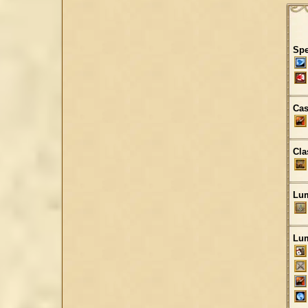
Spe
Cas
Cla
Lum
Lum