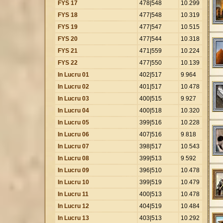
FYS 17
478|548
10
.
299
FYS 18
477|548
10
.
319
FYS 19
477|547
10
.
515
FYS 20
477|544
10
.
318
FYS 21
471|559
10
.
224
FYS 22
477|550
10
.
139
In Lucru 01
402|517
9
.
964
In Lucru 02
401|517
10
.
478
In Lucru 03
400|515
9
.
927
In Lucru 04
400|518
10
.
320
In Lucru 05
399|516
10
.
228
In Lucru 06
407|516
9
.
818
In Lucru 07
398|517
10
.
543
In Lucru 08
399|513
9
.
592
In Lucru 09
396|510
10
.
478
In Lucru 10
399|519
10
.
479
In Lucru 11
400|513
10
.
478
In Lucru 12
404|519
10
.
484
In Lucru 13
403|513
10
.
292