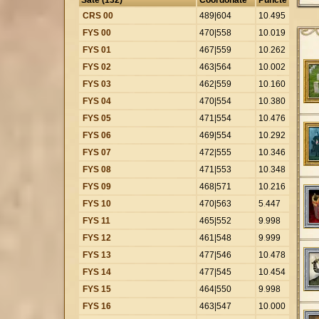
CRS 00
489|604
10
.
495
FYS 00
470|558
10
.
019
FYS 01
467|559
10
.
262
FYS 02
463|564
10
.
002
FYS 03
462|559
10
.
160
FYS 04
470|554
10
.
380
FYS 05
471|554
10
.
476
FYS 06
469|554
10
.
292
FYS 07
472|555
10
.
346
FYS 08
471|553
10
.
348
FYS 09
468|571
10
.
216
FYS 10
470|563
5
.
447
FYS 11
465|552
9
.
998
FYS 12
461|548
9
.
999
FYS 13
477|546
10
.
478
FYS 14
477|545
10
.
454
FYS 15
464|550
9
.
998
FYS 16
463|547
10
.
000