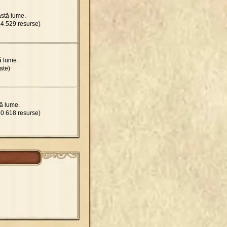
astă lume.
34
.
529 resurse)
ă lume.
ate)
ă lume.
30
.
618 resurse)