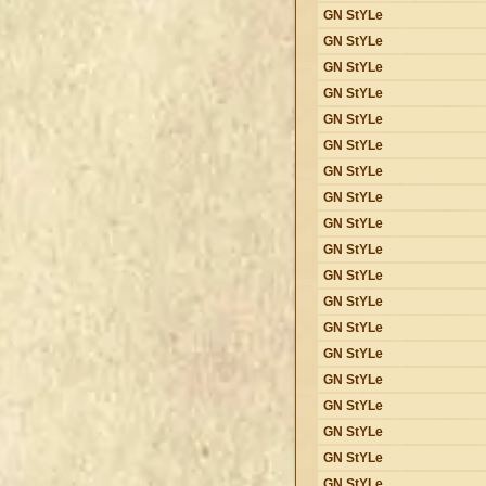
GN StYLe
GN StYLe
GN StYLe
GN StYLe
GN StYLe
GN StYLe
GN StYLe
GN StYLe
GN StYLe
GN StYLe
GN StYLe
GN StYLe
GN StYLe
GN StYLe
GN StYLe
GN StYLe
GN StYLe
GN StYLe
GN StYLe