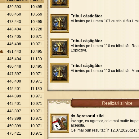
439|393
10
.
495
480|450
10
.
559
Tribul câștigător
Ai învins pe Lumea 107 cu tribul tău Ursul
478|443
10
.
495
448|404
10
.
728
443|405
10
.
971
Tribul câștigător
446|408
10
.
971
Ai învins pe Lumea 110 cu tribul tău Read
Explozivi.
pE
481|443
10
.
495
445|404
11
.
130
Tribul câștigător
480|448
10
.
495
Ai învins pe Lumea 113 cu tribul tău Man
447|397
10
.
971
446|400
10
.
971
445|401
11
.
130
444|399
10
.
971
Realizări zilnice
442|401
10
.
971
448|397
10
.
971
4x Agresorul zilei
449|399
10
.
971
Învinge, ca agresor, cele mai multe trup
aceasta.
450|399
10
.
971
Cel mai bun rezultat: în 12.07.2026(243
.
475|421
10
.
971