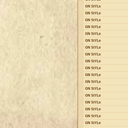
GN StYLe
GN StYLe
GN StYLe
GN StYLe
GN StYLe
GN StYLe
GN StYLe
GN StYLe
GN StYLe
GN StYLe
GN StYLe
GN StYLe
GN StYLe
GN StYLe
GN StYLe
GN StYLe
GN StYLe
GN StYLe