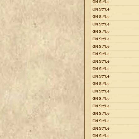
GN StYLe
GN StYLe
GN StYLe
GN StYLe
GN StYLe
GN StYLe
GN StYLe
GN StYLe
GN StYLe
GN StYLe
GN StYLe
GN StYLe
GN StYLe
GN StYLe
GN StYLe
GN StYLe
GN StYLe
GN StYLe
GN StYLe