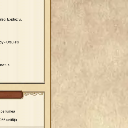
etii Explozivi.
y - Ursuletii
iacK.s.
e pe lumea
955 unități)