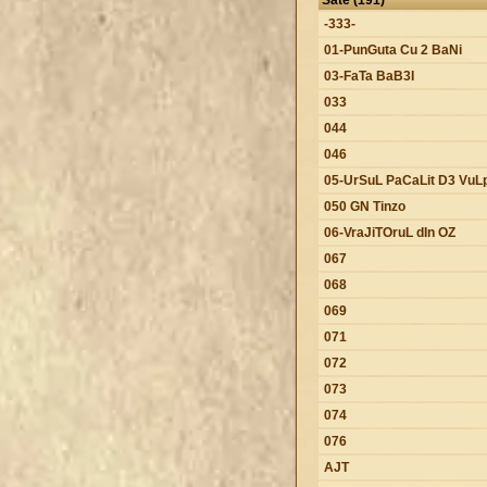
-333-
01-PunGuta Cu 2 BaNi
03-FaTa BaB3I
033
044
046
05-UrSuL PaCaLit D3 VuL
050 GN Tinzo
06-VraJiTOruL dIn OZ
067
068
069
071
072
073
074
076
AJT