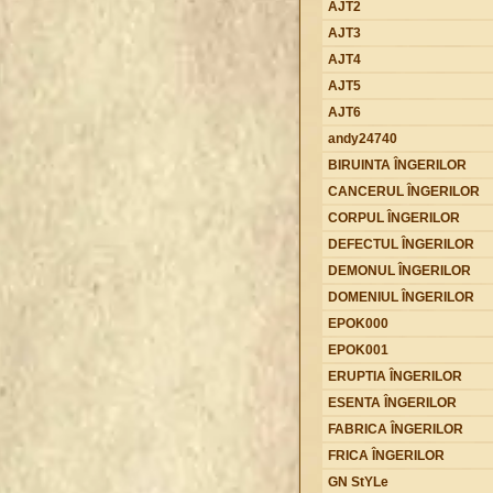
AJT2
AJT3
AJT4
AJT5
AJT6
andy24740
BIRUINTA ÎNGERILOR
CANCERUL ÎNGERILOR
CORPUL ÎNGERILOR
DEFECTUL ÎNGERILOR
DEMONUL ÎNGERILOR
DOMENIUL ÎNGERILOR
EPOK000
EPOK001
ERUPTIA ÎNGERILOR
ESENTA ÎNGERILOR
FABRICA ÎNGERILOR
FRICA ÎNGERILOR
GN StYLe