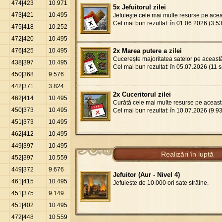
474|423
10
.
971
5x Jefuitorul zilei
473|421
10
.
495
Jefuieşte cele mai multe resurse pe ace
Cel mai bun rezultat: în 01.06.2026 (3
.
5
475|418
10
.
252
472|420
10
.
495
476|425
10
.
495
2x Marea putere a zilei
Cucerește majoritatea satelor pe aceast
438|397
10
.
495
Cel mai bun rezultat: în 05.07.2026 (11 s
450|368
9
.
576
442|371
3
.
824
2x Cuceritorul zilei
462|414
10
.
495
Curătă cele mai multe resurse pe aceast
450|373
10
.
495
Cel mai bun rezultat: în 10.07.2026 (9
.
9
451|373
10
.
495
462|412
10
.
495
449|397
10
.
495
Realizări în luptă
452|397
10
.
559
449|372
9
.
676
Jefuitor (Aur - Nivel 4)
461|415
10
.
495
Jefuieşte de 10
.
000 ori sate străine.
451|375
9
.
149
451|402
10
.
495
472|448
10
.
559