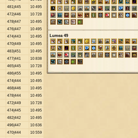
481|445
10
.
495
472|446
10
.
728
478|447
10
.
495
476|447
10
.
495
Lumea 49
474|443
10
.
495
470|449
10
.
495
483|451
10
.
495
477|441
10
.
838
465|445
10
.
728
486|455
10
.
495
474|444
10
.
495
468|446
10
.
495
478|444
10
.
495
472|449
10
.
728
474|445
10
.
495
482|442
10
.
495
496|447
10
.
636
470|444
10
.
559