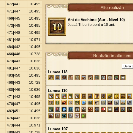
472|441
10
.
495
Alte realizări
471|447
10
.
495
469|445
10
.
495
Ani de Vechime (Aur - Nivel 10)
Joacă Triburile pentru 10 ani.
473|448
10
.
495
471|448
10
.
495
481|448
10
.
971
484|442
10
.
495
466|446
10
.
728
Realizări în alte lumi
473|443
10
.
636
481|447
10
.
636
Lumea 118
483|450
10
.
495
468|443
10
.
728
480|446
10
.
636
Lumea 110
471|443
10
.
495
470|447
10
.
495
482|451
10
.
495
476|442
10
.
636
473|444
10
.
971
Lumea 107
480|443
10
.
728