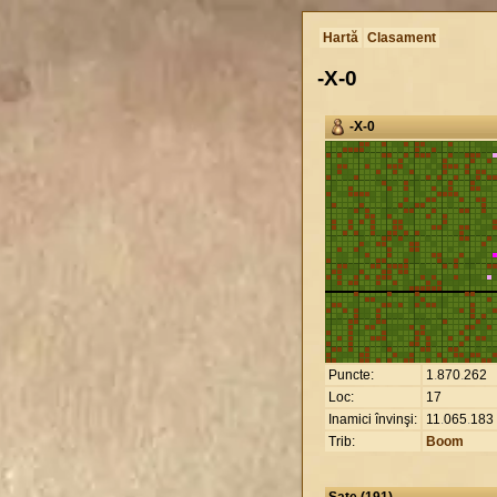
Hartă
Clasament
-X-0
-X-0
Puncte:
1
.
870
.
262
Loc:
17
Inamici învinşi:
11
.
065
.
183 
Trib:
Boom
Sate (191)